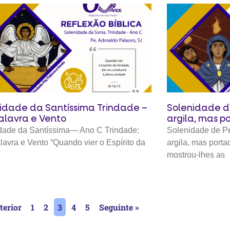
idade da Santíssima Trindade –
Solenidade d
Palavra e Vento
argila, mas p
dade da Santíssima— Ano C Trindade:
Solenidade de P
lavra e Vento “Quando vier o Espírito da
argila, mas porta
mostrou-lhes as
terior
1
2
3
4
5
Seguinte »