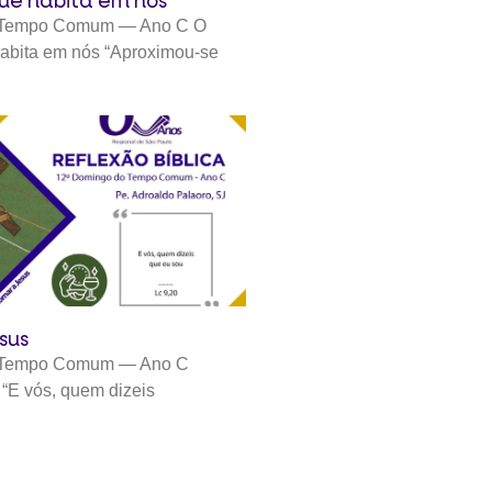
ue habita em nós
 Tempo Comum — Ano C O
abita em nós “Aproximou-se
sus
 Tempo Comum — Ano C
 “E vós, quem dizeis