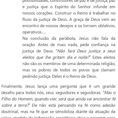
possibilidades, construtores de paz e de justiça; paz
e justiça que o Espírito do Senhor infunde em
nossos corações. Construir o Reino é trabalhar no
fluxo da justiça de Deus. A graça de Deus vem ao
encontro de nossos desejos e os tornam oblativos,
operativos…
Na conclusão da parábola, Jesus não fala da
oração. Antes de mais nada, pede confiança na
justiça de Deus.
“
Não fará Deus justiça a seus
eleitos que lhe gritam dia e noite?”
Estes eleitos
não são os membros de uma determinada religião,
mas os pobres de todos os povos que clamam
pedindo justiça. Deles é o Reino de Deus.
Finalmente, Jesus lança uma pergunta que é um grande
desafio para todos nós, seus seguidores e seguidoras:
“Mas o
Filho do Homem, quando vier, será que ainda vai encontrar fé
sobre a terra?”
Ele não está pensando na fé como adesão
doutrinal, mas na fé que se sensibiliza diante da atuação da
viúva, modelo de indignação, resistência ativa e coragem para