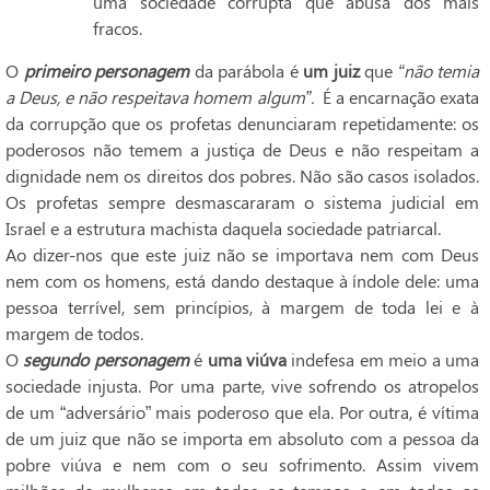
uma sociedade corrupta que abusa dos mais
fracos.
O
primeiro personagem
da parábola é
um juiz
que
“não temia
a Deus, e não respeitava homem algum”.
É a encarnação exata
da corrupção que os profetas denunciaram repetidamente: os
poderosos não temem a justiça de Deus e não respeitam a
dignidade nem os direitos dos pobres. Não são casos isolados.
Os profetas sempre desmascararam o sistema judicial em
Israel e a estrutura machista daquela sociedade patriarcal.
Ao dizer-nos que este juiz não se importava nem com Deus
nem com os homens, está dando destaque à índole dele: uma
pessoa terrível, sem princípios, à margem de toda lei e à
margem de todos.
O
segundo personagem
é
uma viúva
indefesa em meio a uma
sociedade injusta. Por uma parte, vive sofrendo os atropelos
de um “adversário” mais poderoso que ela. Por outra, é vítima
de um juiz que não se importa em absoluto com a pessoa da
pobre viúva e nem com o seu sofrimento. Assim vivem