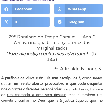
Facebook
WhatsApp
X
Telegram
29º Domingo do Tempo Comum — Ano C
A viúva indignada: a força da voz dos
marginalizados
“
Faze-me justiça contra meu adversário!
“. (Lc
18,3)
Pe. Adroaldo Palaoro, SJ
A parábola da viúva e do juiz sem escrúpulos é
, como tantas
outras,
um relato aberto, provocativo e que pode despertar
nos ouvintes diferentes ressonâncias
. Segundo Lucas, trata-se
de
um chamado a orar sem desistir
, mas é também um
convite a
confiar no Deus que fará justiça
àqueles que lhe