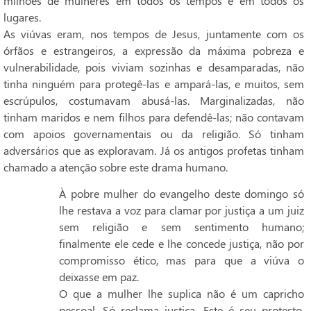
milhões de mulheres em todos os tempos e em todos os
lugares.
As viúvas eram, nos tempos de Jesus, juntamente com os
órfãos e estrangeiros, a expressão da máxima pobreza e
vulnerabilidade, pois viviam sozinhas e desamparadas, não
tinha ninguém para protegê-las e ampará-las, e muitos, sem
escrúpulos, costumavam abusá-las. Marginalizadas, não
tinham maridos e nem filhos para defendê-las; não contavam
com apoios governamentais ou da religião. Só tinham
adversários que as exploravam. Já os antigos profetas tinham
chamado a atenção sobre este drama humano.
À pobre mulher do evangelho deste domingo só
lhe restava a voz para clamar por justiça a um juiz
sem religião e sem sentimento humano;
finalmente ele cede e lhe concede justiça, não por
compromisso ético, mas para que a viúva o
deixasse em paz.
O que a mulher lhe suplica não é um capricho
pessoal. Só reclama justiça. Este é seu protesto,