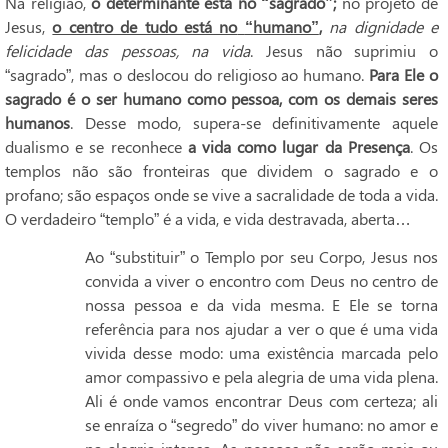
Na religião,
o determinante está no
“sagrado”;
no projeto de
Jesus,
o centro de tudo está no
“humano”
,
na dignidade e
felicidade das pessoas, na vida
. Jesus não suprimiu o
“sagrado”, mas o deslocou do religioso ao humano.
Para Ele o
sagrado é o ser humano como pessoa, com os demais seres
humanos
. Desse modo, supera-se definitivamente aquele
dualismo e se reconhece
a vida como lugar da Presença
. Os
templos não são fronteiras que dividem o sagrado e o
profano; são espaços onde se vive a sacralidade de toda a vida.
O verdadeiro “templo” é a vida, e vida destravada, aberta…
Ao “substituir” o Templo por seu Corpo, Jesus nos
convida a viver o encontro com Deus no centro de
nossa pessoa e da vida mesma. E Ele se torna
referência para nos ajudar a ver o que é uma vida
vivida desse modo: uma existência marcada pelo
amor compassivo e pela alegria de uma vida plena.
Ali é onde vamos encontrar Deus com certeza; ali
se enraíza o “segredo” do viver humano: no amor e