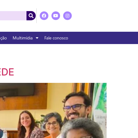
nção
Multimídia
Fale conosco
EDE