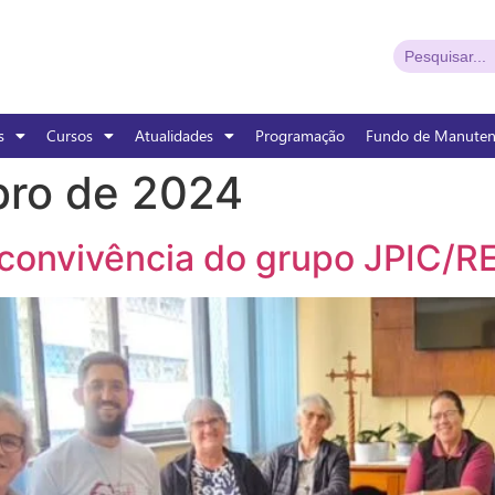
s
Cursos
Atualidades
Programação
Fundo de Manute
bro de 2024
e convivência do grupo JPIC/R