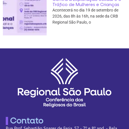
Tráfico de Mulheres e Crianças
Acontecerá no dia 19 de setembro de
2026, das 8h às 16h, na sede da CRB
Regional São Paulo, o
Contato
Rua Prof. Sebastião Soares de Faria, 57 - 7º e 8º and. - Bela